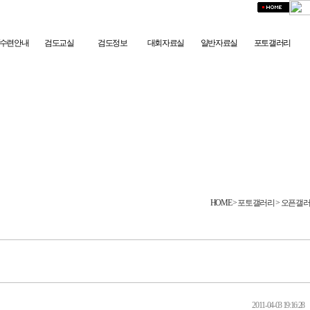
/수련안내
검도교실
검도정보
대회자료실
일반자료실
포토갤러리
HOME
> 포토갤러리 > 오픈갤
2011-04-03 19:16:28