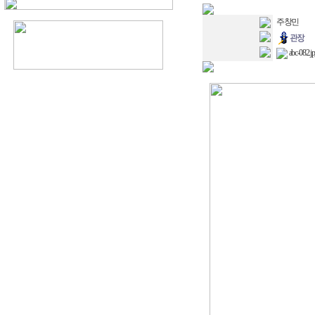
주창민
abc-082.j