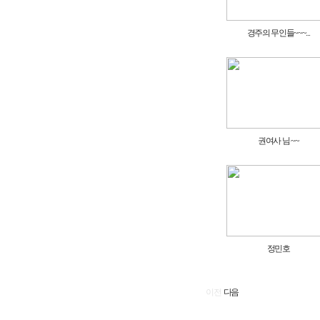
경주의 무인들~~~...
권여사 님 ~~
정민호
이전
다음