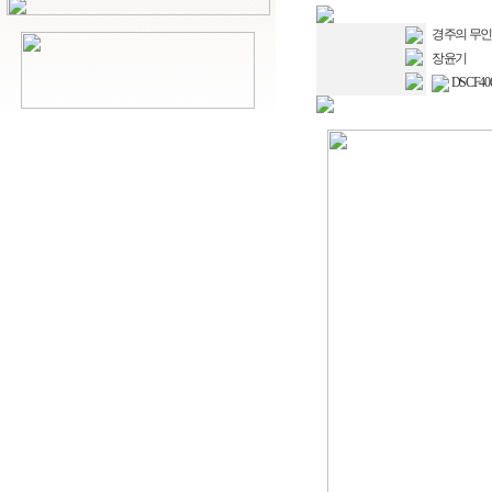
경주의 무인
장윤기
DSCF406