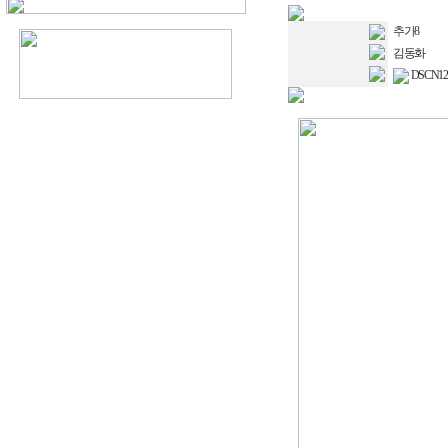
추가8
김동화
DSCN128