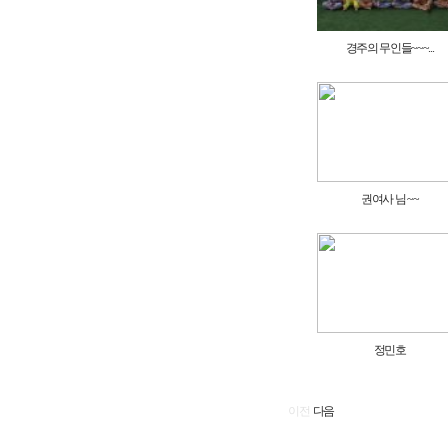
경주의 무인들~~~...
권여사 님 ~~
정민호
이전
다음