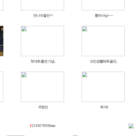
언니야 둘만 ^^
황여사님~~~
첫대회 출전 기념...
도민생활체육 울진...
주창민
추가8
1
2
3
4
5
6
7
8
9
10
next