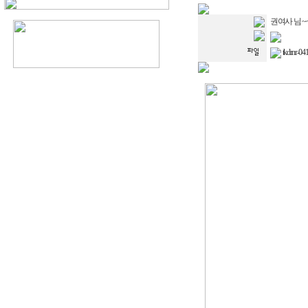
권여사 님 ~
tkdrnr-041