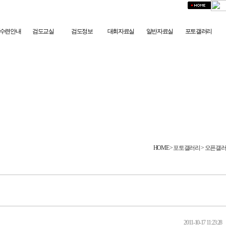
/수련안내
검도교실
검도정보
대회자료실
일반자료실
포토갤러리
HOME
> 포토갤러리 > 오픈갤
2011-10-17 11:23:28