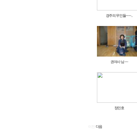
경주의 무인들~~~...
권여사 님 ~~
정민호
이전
다음