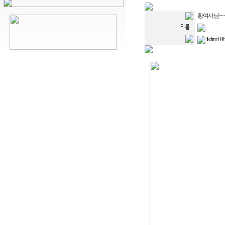
황여사님~~
tkdrnr-046