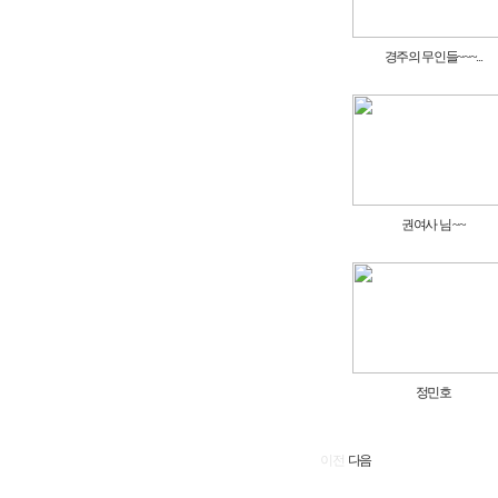
경주의 무인들~~~...
권여사 님 ~~
정민호
이전
다음